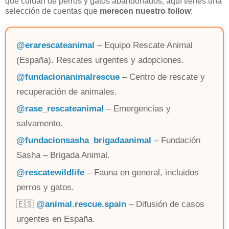
que cuidan de perros y gatos abandonados, aquí tienes una
selección de cuentas que
merecen nuestro follow
:
@erarescateanimal
– Equipo Rescate Animal
(España). Rescates urgentes y adopciones.
@fundacionanimalrescue
– Centro de rescate y
recuperación de animales.
@rase_rescateanimal
– Emergencias y
salvamento.
@fundacionsasha_brigadaanimal
– Fundación
Sasha – Brigada Animal.
@rescatewildlife
– Fauna en general, incluidos
perros y gatos.
🇪🇸
@animal.rescue.spain
– Difusión de casos
urgentes en España.