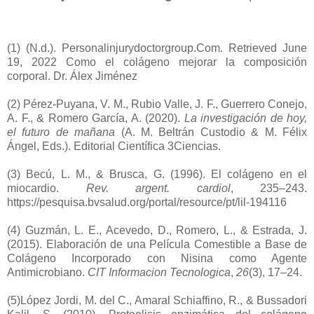
(1)
(N.d.). Personalinjurydoctorgroup.Com. Retrieved June
19, 2022 Como el colágeno mejorar la composición
corporal. Dr. Álex Jiménez
(2)
Pérez-Puyana, V. M., Rubio Valle, J. F., Guerrero Conejo,
A. F., & Romero García, A. (2020).
La investigación de hoy,
el futuro de mañana
(A. M. Beltrán Custodio & M. Félix
Ángel, Eds.). Editorial Científica 3Ciencias.
(3)
Becú, L. M., & Brusca, G. (1996). El colágeno en el
miocardio.
Rev. argent. cardiol
, 235–243.
https://pesquisa.bvsalud.org/portal/resource/pt/lil-194116
(4)
Guzmán, L. E., Acevedo, D., Romero, L., & Estrada, J.
(2015). Elaboración de una Película Comestible a Base de
Colágeno Incorporado con Nisina como Agente
Antimicrobiano.
CIT Informacion Tecnologica
,
26
(3), 17–24.
(5)
López Jordi, M. del C., Amaral Schiaffino, R., & Bussadori