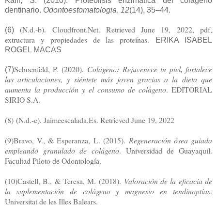
Kalil, S. (2010). Proteolisis enzimática del colágeno
dentinario.
Odontoestomatologia
,
12
(14), 35–44.
(N.d.-b). Cloudfront.Net. Retrieved June 19, 2022, pdf,
(6)
extructura y propiedades de las proteínas.
ERIKA ISABEL
ROGEL MACAS
Schoenfeld, P. (2020).
Colágeno: Rejuvenece tu piel, fortalece
(7)
las articulaciones, y siéntete más joven gracias a la dieta que
aumenta la producción y el consumo de colágeno
. EDITORIAL
SIRIO S.A.
(8)
(N.d.-c). Jaimeescalada.Es. Retrieved June 19, 2022
(9)
Bravo, V., & Esperanza, L. (2015).
Regeneración ósea guiada
empleando granulado de colágeno
. Universidad de Guayaquil.
Facultad Piloto de Odontología.
(10)
Castell, B., & Teresa, M. (2018).
Valoración de la eficacia de
la suplementación de colágeno y magnesio en tendinoptías
.
Universitat de les Illes Balears.